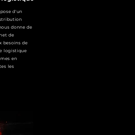
pose d'un
stribution
 nous donne de
rmet de
x besoins de
e logistique
mmes en
tes les