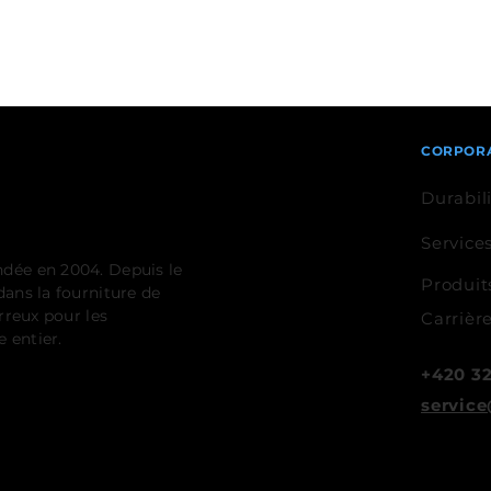
CORPOR
Durabil
Service
ndée en 2004. Depuis le
Produit
ans la fourniture de
rreux pour les
Carrièr
 entier.
+420 32
servi