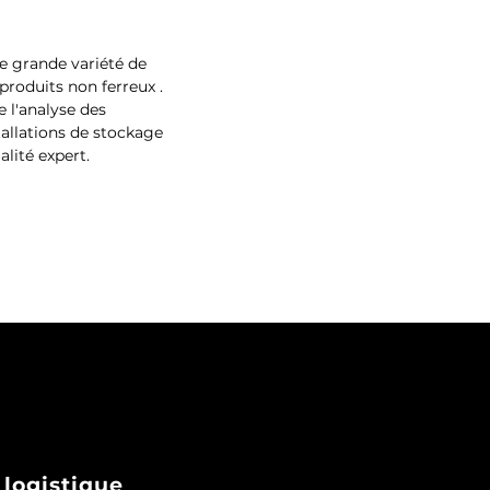
e grande variété de
 produits
non
ferreux .
e l'analyse des
stallations de stockage
alité expert.
 logistique