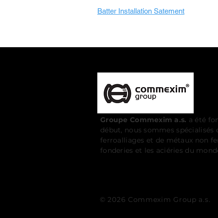
Batter Installation Satement
Groupe Commexim a.s.
a été fo
début, nous sommes spécialisés d
ferroalliages et de métaux non fe
fonderies et les aciéries du monde
© 2026
Commexim Group a.s.