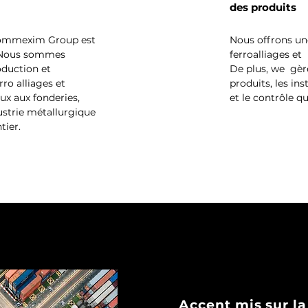
des produits
ommexim Group est
Nous offrons un
 Nous sommes
ferroalliages et
oduction et
De plus, we
gèr
rro alliages et
produits, les in
ux aux fonderies,
et le contrôle qu
dustrie métallurgique
tier.
Accent mis sur la