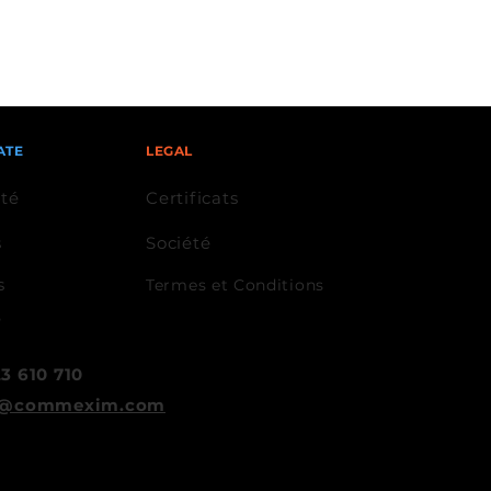
ATE
LEGAL
ité
Certificats
s
Société
s
Termes et Conditions
e
3 610 710
ce@commexim.com