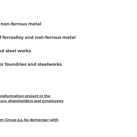
d non-ferrous metal
f ferroalloy and non-ferrous metal
d steel works
for foundries and steelworks
ransformation project in the
itors, shareholders and employees
im Group a.s. by demerger with