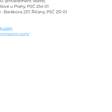
 Kč (entièrement libéré)
Jílové u Prahy, PSČ 254 01
 Barákova 237, Říčany, PSČ 251 01
m.com
commexim.com/