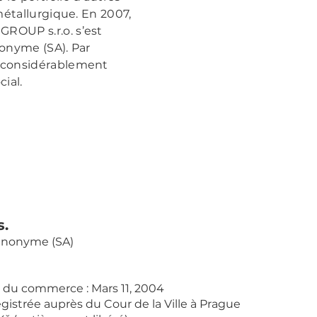
métallurgique. En 2007,
OUP s.r.o. s’est
onyme (SA). Par
 considérablement
ial.
.
 anonyme (SA)
e du commerce : Mars 11, 2004
gistrée auprès du Cour de la Ville à Prague