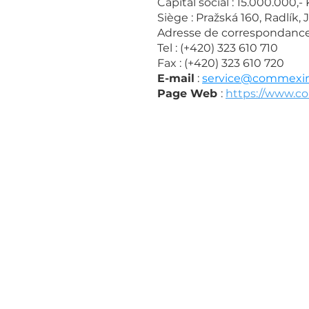
Capital social : 15.000.000,-
Siège : Pražská 160, Radlík, 
Adresse de correspondance :
Tel : (+420) 323 610 710
Fax : (+420) 323 610 720
E-mail
:
service@commexi
Page Web
:
https://www.