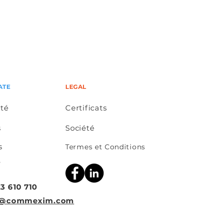
ATE
LEGAL
ité
Certificats
s
Société
s
Termes et Conditions
e
3 610 710
ce@commexim.com