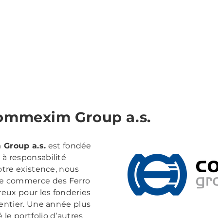
New Page
Services
Produits
Services
Société
mmexim Group a.s.
m
Group a.s.
est fondée
à responsabilité
otre existence, nous
le commerce des Ferro
reux pour les fonderies
 entier. Une année plus
le portfolio d’autres